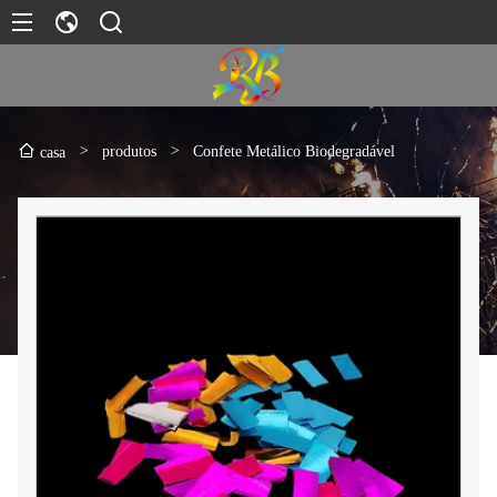
>
produtos
>
Confete Metálico Biodegradável
casa